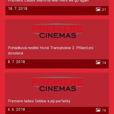
Premiere Ladies Mamma Mia! Here we go again
18. 7. 2018
21
Pohádková neděle Hotel Transylvánie 3: Příšerózní
dovolená
8. 7. 2018
14
Premiere ladies Debbie a její parťačky
6. 6. 2018
16