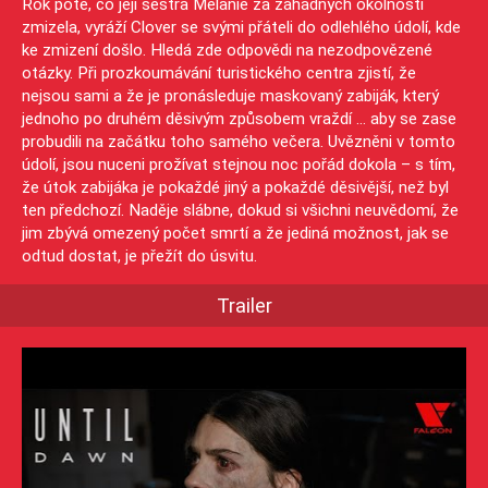
Rok poté, co její sestra Melanie za záhadných okolností
zmizela, vyráží Clover se svými přáteli do odlehlého údolí, kde
ke zmizení došlo. Hledá zde odpovědi na nezodpovězené
otázky. Při prozkoumávání turistického centra zjistí, že
nejsou sami a že je pronásleduje maskovaný zabiják, který
jednoho po druhém děsivým způsobem vraždí … aby se zase
probudili na začátku toho samého večera. Uvězněni v tomto
údolí, jsou nuceni prožívat stejnou noc pořád dokola – s tím,
že útok zabijáka je pokaždé jiný a pokaždé děsivější, než byl
ten předchozí. Naděje slábne, dokud si všichni neuvědomí, že
jim zbývá omezený počet smrtí a že jediná možnost, jak se
odtud dostat, je přežít do úsvitu.
Trailer