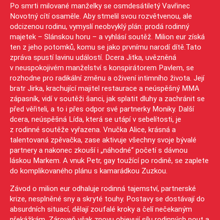
Po smrti milované manželky se osmdesátiletý Vavřinec
Novotný cítí osaměle. Aby stmelil svou rozvětvenou, ale
odcizenou rodinu, vymyslí neobvyklý plán: prodá rodinný
majetek – Slánskou horu – a vyhlásí soutěž. Milion eur získá
ten z jeho potomků, komu se jako prvnímu narodí dítě.Tato
zpráva spustí lavinu událostí. Dcera Jitka, uvězněná
v neuspokojivém manželství s konspirátorem Pavlem, se
rozhodne pro radikální změnu a oživení intimního života. Její
bratr Jirka, krachující majitel restaurace a neúspěšný MMA
zápasník, vidí v soutěži šanci, jak splatit dluhy a zachránit se
před věřiteli, a to i přes odpor své partnerky Moniky. Další
dcera, neúspěšná Lída, která se utápí v sebelítosti, je
z rodinné soutěže vyřazena. Vnučka Alice, krásná a
talentovaná zpěvačka, zase aktivuje všechny svoje bývalé
partnery a nakonec zkouší i „náhodné“ početí s dávnou
láskou Markem. A vnuk Petr, gay toužící po rodině, se zaplete
do komplikovaného plánu s kamarádkou Zuzkou.
Závod o milion eur odhaluje rodinná tajemství, partnerské
krize, nesplněné sny a skryté touhy. Postavy se dostávají do
absurdních situací, dělají zoufalé kroky a čelí nečekaným
překážkám. Zároveň však znovu objevují sílu rodinných pout a