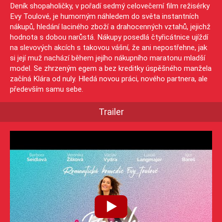
Deník shopaholičky, v pořadí sedmý celovečerní film režisérky
Evy Toulové, je humorným náhledem do světa instantních
nákupů, hledání laciného zboží a drahocenných vztahů, jejichž
hodnota s dobou narůstá. Nákupy posedlá čtyřicátnice ujíždí
na slevových akcích s takovou vášní, že ani nepostřehne, jak
si její muž nachází během jejího nákupního maratonu mladší
model. Se zhrzeným egem a bez kreditky úspěšného manžela
začíná Klára od nuly. Hledá novou práci, nového partnera, ale
především samu sebe.
Trailer