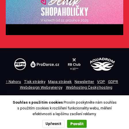
↑ Nahoru
Tisk stránky
Mapa stránek
Newsletter
VOP
GDPR
Webdesign Websynergy
Webhosting Český hosting
Souhlas s použitím cookies
Prosím poskytněte nám souhlas
Přepnout na desktopovou verzi
s použitím cookies k rozšíření funkcionality webu, měření
efektivnosti a lepšímu zacílení reklamy.
Upřesnit
Povolit