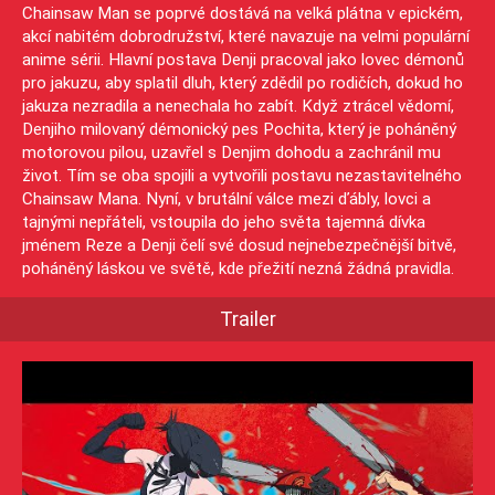
Chainsaw Man se poprvé dostává na velká plátna v epickém,
akcí nabitém dobrodružství, které navazuje na velmi populární
anime sérii. Hlavní postava Denji pracoval jako lovec démonů
pro jakuzu, aby splatil dluh, který zdědil po rodičích, dokud ho
jakuza nezradila a nenechala ho zabít. Když ztrácel vědomí,
Denjiho milovaný démonický pes Pochita, který je poháněný
motorovou pilou, uzavřel s Denjim dohodu a zachránil mu
život. Tím se oba spojili a vytvořili postavu nezastavitelného
Chainsaw Mana. Nyní, v brutální válce mezi ďábly, lovci a
tajnými nepřáteli, vstoupila do jeho světa tajemná dívka
jménem Reze a Denji čelí své dosud nejnebezpečnější bitvě,
poháněný láskou ve světě, kde přežití nezná žádná pravidla.
Trailer